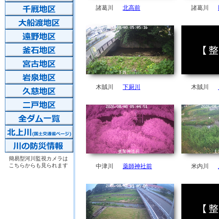
諸葛川
北高前
諸葛川
木賊川
下厨川
木賊川
簡易型河川監視カメラは
こちらからも見られます
中津川
薬師神社前
米内川