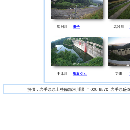
馬淵川
田子
馬淵川
中津川
綱取ダム
簗川
提供：岩手県県土整備部河川課 〒020-8570 岩手県盛岡市内