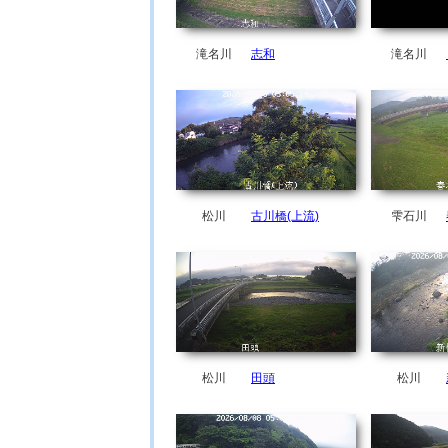
滝名川
志和
滝名川
松川
古川橋(上流)
雫石川
松川
田頭
松川