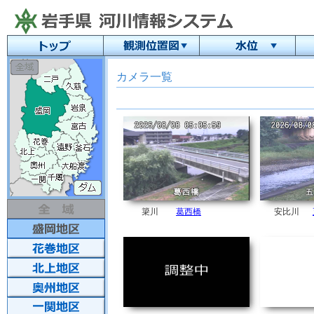
カメラ一覧
簗川
葛西橋
安比川