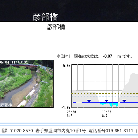
彦部橋
水位[ｍ]
現在の水位は、
-0.07
m です。
〒020-8570 岩手県盛岡市内丸10番1号 電話番号019-651-3111（