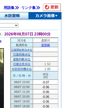
用語集
リンク集
2026年08月07日 23時00分
刻：
河川名
彦部川
観測所名
彦部橋
氾濫開始相当水位
氾濫危険水位
避難判断水位
氾濫注意水位
1.50
水防団待機水位
1.00
水位
月／日 時：分
(m)
08/07 23:00
-0.07
08/07 22:00
-0.06
08/07 21:00
-0.06
08/07 20:00
-0.06
08/07 19:00
-0.06
08/07 18:00
-0.06