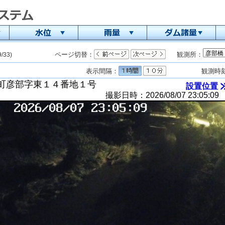
ページ切替：
観測所：
9/33)
表示間隔：
観測時
設置位置
撮影日時：2026/08/07 23:05:09